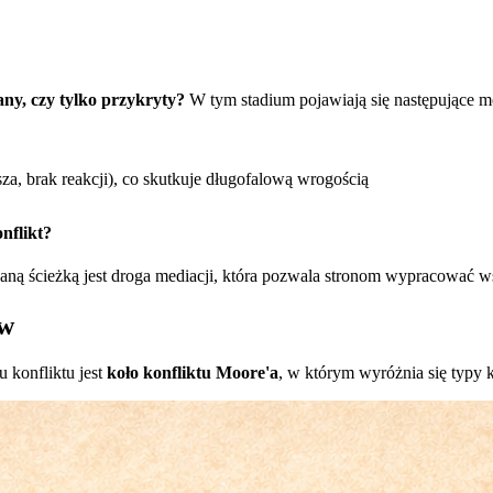
any, czy tylko przykryty?
W tym stadium pojawiają się następujące m
isza, brak reakcji), co skutkuje długofalową wrogością
nflikt?
ą ścieżką jest droga mediacji, która pozwala stronom wypracować ws
ów
konfliktu jest
koło konfliktu Moore'a
, w którym wyróżnia się typy ko