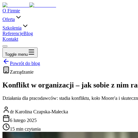
O Firmie
Oferta
Szkolenia
Referencje
Blog
Kontakt
Toggle menu
Powrót do blog
Zarządzanie
Konflikt w organizacji – jak sobie z nim r
Działania dla pracodawców: stadia konfliktu, koło Moore'a i skutecz
dr Karolina Czapska-Małecka
6 lutego 2025
15 min czytania