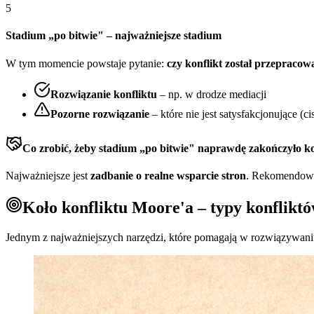
5
Stadium „po bitwie" – najważniejsze stadium
W tym momencie powstaje pytanie:
czy konflikt został przepracow
Rozwiązanie konfliktu
– np. w drodze mediacji
Pozorne rozwiązanie
– które nie jest satysfakcjonujące (c
Co zrobić, żeby stadium „po bitwie" naprawdę zakończyło ko
Najważniejsze jest
zadbanie o realne wsparcie stron
. Rekomendowan
Koło konfliktu Moore'a – typy konflikt
Jednym z najważniejszych narzędzi, które pomagają w rozwiązywaniu 