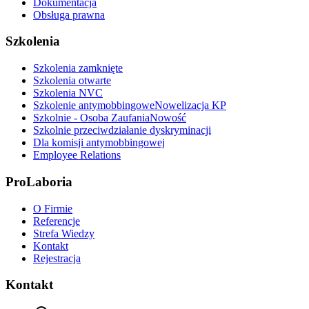
Dokumentacja
Obsługa prawna
Szkolenia
Szkolenia zamknięte
Szkolenia otwarte
Szkolenia NVC
Szkolenie antymobbingowe
Nowelizacja KP
Szkolnie - Osoba Zaufania
Nowość
Szkolnie przeciwdziałanie dyskryminacji
Dla komisji antymobbingowej
Employee Relations
ProLaboria
O Firmie
Referencje
Strefa Wiedzy
Kontakt
Rejestracja
Kontakt