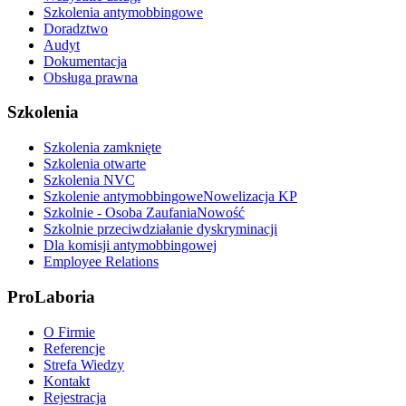
Szkolenia antymobbingowe
Doradztwo
Audyt
Dokumentacja
Obsługa prawna
Szkolenia
Szkolenia zamknięte
Szkolenia otwarte
Szkolenia NVC
Szkolenie antymobbingowe
Nowelizacja KP
Szkolnie - Osoba Zaufania
Nowość
Szkolnie przeciwdziałanie dyskryminacji
Dla komisji antymobbingowej
Employee Relations
ProLaboria
O Firmie
Referencje
Strefa Wiedzy
Kontakt
Rejestracja